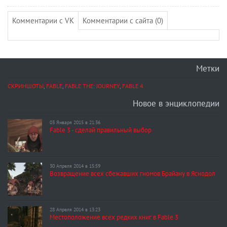
Комментарии с VK
Комментарии с сайта (0)
Метки
СКРИНШОТЫ
,
FABLE
,
FABLE THE: JOURNEY
,
FABLE 4
Новое в энциклопедии
03 Января 2015 в 21:36
Fable 3 - сделай правильный выбор
30 Апреля 2014 в 15:59
Возвращение всех сбежавших гномов Брайану в Яснодол
28 Апреля 2014 в 13:23
Местоположение всех редких книг в Fable 3