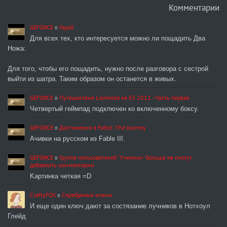
Комментарии
GEFORCE
в
Герой
Для всех тех, кто интересуется можно ли пощадить Два
Ножа:
Для того, чтобы его пощадить, нужно после разговора с сестрой
выйти из шатра. Таким образом он останется в живых.
GEFORCE
в
Путешествие Lionhead на E3 2012 - Часть первая
Четвертый геймпад подключен ко включенному боксу.
GEFORCE
в
Достижения в Fable: The Journey
Ачивки на русском из Fable III.
GEFORCE
в
Группа пользователей "Ученики" больше не смогут
добавлять комментарии
Kартинка четкая =D
CraftyFOX
в
Серебряные ключи
И еще один ключ дают за состязание лучников в Нотхоул
Глейд