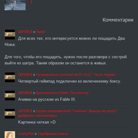
3
Комментарии
GEFORCE
в
Герой
Для всех тех, кто интересуется можно ли пощадить Два
Ножа:
Для того, чтобы его пощадить, нужно после разговора с сестрой
выйти из шатра. Таким образом он останется в живых.
GEFORCE
в
Путешествие Lionhead на E3 2012 - Часть первая
Четвертый геймпад подключен ко включенному боксу.
GEFORCE
в
Достижения в Fable: The Journey
Ачивки на русском из Fable III.
GEFORCE
в
Группа пользователей "Ученики" больше не смогут
добавлять комментарии
Kартинка четкая =D
CraftyFOX
в
Серебряные ключи