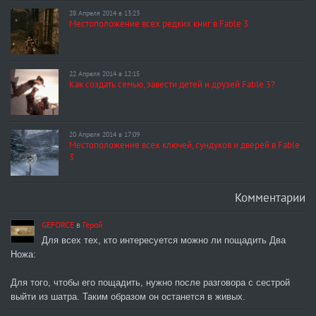
28 Апреля 2014 в 13:23
Местоположение всех редких книг в Fable 3
22 Апреля 2014 в 12:15
Как создать семью, завести детей и друзей Fable 3?
20 Апреля 2014 в 17:09
Местоположение всех ключей, сундуков и дверей в Fable
3
Комментарии
GEFORCE
в
Герой
Для всех тех, кто интересуется можно ли пощадить Два
Ножа:
Для того, чтобы его пощадить, нужно после разговора с сестрой
выйти из шатра. Таким образом он останется в живых.