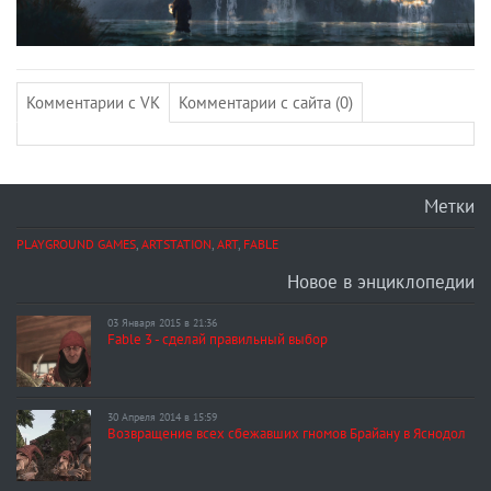
Комментарии с VK
Комментарии с сайта (0)
Метки
PLAYGROUND GAMES
,
ARTSTATION
,
ART
,
FABLE
Новое в энциклопедии
03 Января 2015 в 21:36
Fable 3 - сделай правильный выбор
30 Апреля 2014 в 15:59
Возвращение всех сбежавших гномов Брайану в Яснодол