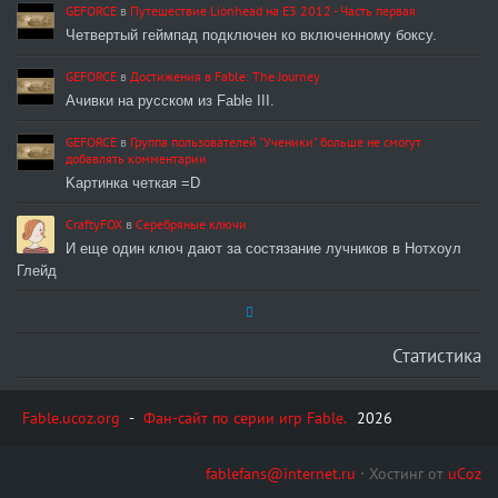
GEFORCE
в
Путешествие Lionhead на E3 2012 - Часть первая
Четвертый геймпад подключен ко включенному боксу.
GEFORCE
в
Достижения в Fable: The Journey
Ачивки на русском из Fable III.
GEFORCE
в
Группа пользователей "Ученики" больше не смогут
добавлять комментарии
Kартинка четкая =D
CraftyFOX
в
Серебряные ключи
И еще один ключ дают за состязание лучников в Нотхоул
Глейд
Статистика
Fable.ucoz.org
-
Фан-сайт по серии игр Fable.
2026
fablefans@internet.ru
·
Хостинг от
uCoz