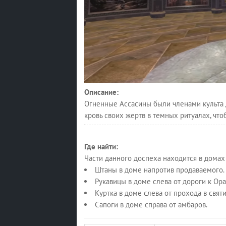
Описание:
Огненные Ассасины были членами культа 
кровь своих жертв в темных ритуалах, что
Где найти:
Части данного доспеха находится в домах
Штаны в доме напротив продаваемого.
Рукавицы в доме слева от дороги к Ора
Куртка в доме слева от прохода в свят
Сапоги в доме справа от амбаров.