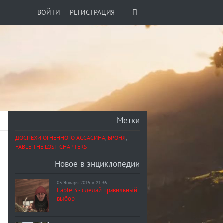
ВОЙТИ
РЕГИСТРАЦИЯ
Метки
ДОСПЕХИ ОГНЕННОГО АССАСИНА
,
БРОНЯ
,
FABLE THE LOST CHAPTERS
Новое в энциклопедии
03 Января 2015 в 21:36
Fable 3 - сделай правильный
выбор