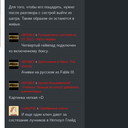
Для того, чтобы его пощадить, нужно
после разговора с сестрой выйти из
шатра. Таким образом он останется в
живых.
GEFORCE
в
Путешествие Lionhead на
E3 2012 - Часть первая
Четвертый геймпад подключен
ко включенному боксу.
GEFORCE
в
Достижения в Fable: The
Journey
Ачивки на русском из Fable III.
GEFORCE
в
Группа пользователей
"Ученики" больше не смогут добавлять
комментарии
Kартинка четкая =D
CraftyFOX
в
Серебряные ключи
И еще один ключ дают за
состязание лучников в Нотхоул Глейд