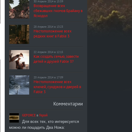
30 Апреля 2014 в 15:59
Возвращение всех
сбежавших гномов Брайану в
Яснодол
28 Апреля 2014 в 13:23
Местоположение всех
редких книг в Fable 3
22 Апреля 2014 в 12:15
Как создать семью, завести
детей и друзей Fable 3?
20 Апреля 2014 в 17:09
Местоположение всех
ключей, сундуков и дверей в
Fable 3
Комментарии
GEFORCE
в
Герой
Для всех тех, кто интересуется
можно ли пощадить Два Ножа: