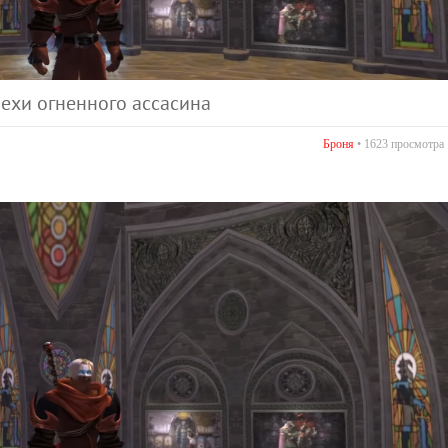
ехи огненного ассасина
Броня
• 1623 просмотра