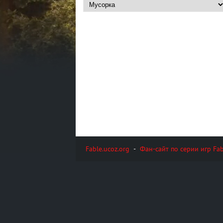
Fable.ucoz.org
-
Фан-сайт по серии игр Fab