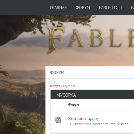
ГЛАВНАЯ
ФОРУМ
FABLE TLC
F
ФОРУМ
Форум
»
Мусорка
МУСОРКА
Форум
Корзина
[Архив]
Тут хранятся все удаленные темы форума.