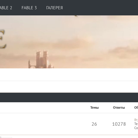
ABLE 2
FABLE 3
ГАЛЕРЕЯ
Темы
Ответы
О
Вт
26
10278
Те
Со