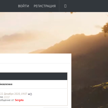
ВОЙТИ
РЕГИСТРАЦИЯ
бновления
, 22 Декабря 2020, 19:07
ма:
//////
общение от:
Sergvlu