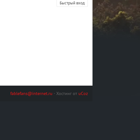
fablefans@internet.ru
·
Хостинг от
uCoz