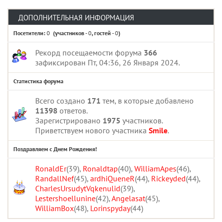
ДОПОЛНИТЕЛЬНАЯ ИНФОРМАЦИЯ
Посетители:
0
(участников -
0
, гостей -
0
)
Рекорд посещаемости форума
366
зафиксирован Пт, 04:36, 26 Января 2024.
Статистика форума
Всего создано
171
тем, в которые добавлено
11398
ответов.
Зарегистрировано
1975
участников.
Приветствуем нового участника
Smile
.
Поздравляем с Днем Рождения!
RonaldEr
(39)
,
Ronaldtap
(40)
,
WilliamApes
(46)
,
RandallNef
(45)
,
ardhiQueneR
(44)
,
Rickeyded
(44)
,
CharlesUrsudytVqkenulid
(39)
,
Lestershoellunine
(42)
,
Angelasat
(45)
,
WilliamBox
(48)
,
Lorinspyday
(44)