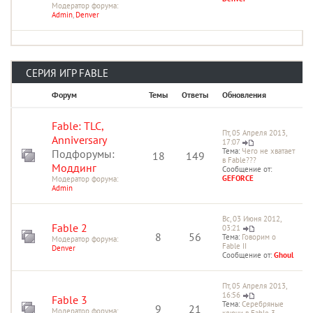
Модератор форума:
Admin
,
Denver
СЕРИЯ ИГР FABLE
Форум
Темы
Ответы
Обновления
Fable: TLC,
Пт, 05 Апреля 2013,
Anniversary
17:07
Тема:
Чего не хватает
Подфорумы:
18
149
в Fable???
Моддинг
Сообщение от:
GEFORCE
Модератор форума:
Admin
Вс, 03 Июня 2012,
Fable 2
03:21
8
56
Тема:
Говорим о
Модератор форума:
Fable II
Denver
Сообщение от:
Ghoul
Пт, 05 Апреля 2013,
16:56
Fable 3
Тема:
Серебряные
9
21
Модератор форума:
ключи в Fable 3