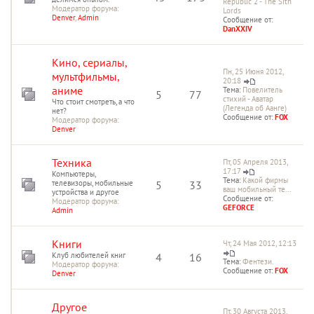
Republic 2 - The Sith
Модератор форума:
Lords
Denver
,
Admin
Сообщение от:
DanXXIV
Кино, сериалы,
Пн, 25 Июня 2012,
мультфильмы,
20:18
аниме
Тема:
Повелитель
5
77
стихий - Аватар
Что стоит смотреть, а что
(Легенда об Аанге)
нет?
Сообщение от:
FOX
Модератор форума:
Denver
Техника
Пт, 05 Апреля 2013,
17:17
Компьютеры,
Тема:
Какой фирмы
телевизоры, мобильные
5
33
ваш мобильный те...
устройства и другое
Сообщение от:
Модератор форума:
GEFORCE
Admin
Книги
Чт, 24 Мая 2012, 12:13
Клуб любителей книг
4
16
Тема:
Фентези.
Модератор форума:
Сообщение от:
FOX
Denver
Другое
Пт, 30 Августа 2013,