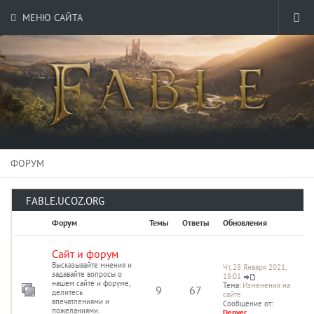
МЕНЮ САЙТА
ФОРУМ
FABLE.UCOZ.ORG
Форум
Темы
Ответы
Обновления
Сайт и форум
Высказывайте мнения и
Чт, 28 Января 2021,
задавайте вопросы о
18:01
нашем сайте и форуме,
Тема:
Изменения на
9
67
делитесь
сайте
впечатлениями и
Сообщение от:
пожеланиями.
Denver