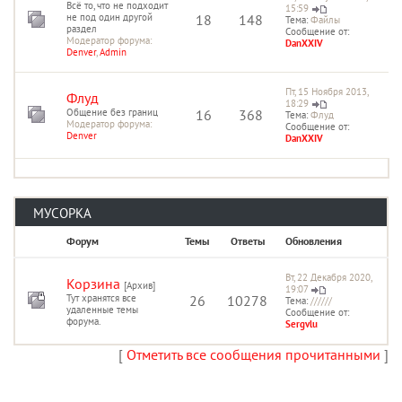
Всё то, что не подходит
15:59
не под один другой
18
148
Тема:
Файлы
раздел
Сообщение от:
Модератор форума:
DanXXIV
Denver
,
Admin
Пт, 15 Ноября 2013,
Флуд
18:29
Общение без границ
16
368
Тема:
Флуд
Модератор форума:
Сообщение от:
Denver
DanXXIV
МУСОРКА
Форум
Темы
Ответы
Обновления
Вт, 22 Декабря 2020,
Корзина
[Архив]
19:07
Тут хранятся все
26
10278
Тема:
//////
удаленные темы
Сообщение от:
форума.
Sergvlu
[
Отметить все сообщения прочитанными
]