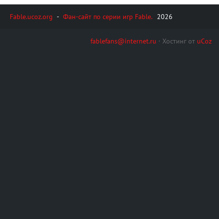
Fable.ucoz.org
-
Фан-сайт по серии игр Fable.
2026
fablefans@internet.ru
·
Хостинг от
uCoz