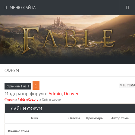
МЕНЮ САЙТА
ФОРУМ
1
Страница
1
из
1
Модератор форума:
Admin
,
Denver
Форум
»
Fable.uCoz.org
»
Сайт и форум
САЙТ И ФОРУМ
Тема
Ответы
Просмотры
Автор темы
Важные темы