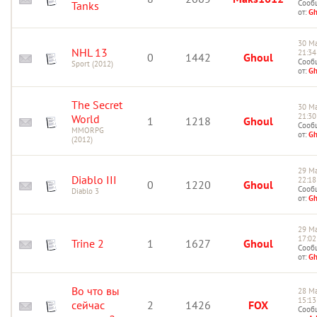
Сооб
Tanks
от:
Gh
30 Ма
NHL 13
21:34
0
1442
Ghoul
Сооб
Sport (2012)
от:
Gh
The Secret
30 Ма
21:30
World
1
1218
Ghoul
Сооб
MMORPG
от:
Gh
(2012)
29 Ма
Diablo III
22:18
0
1220
Ghoul
Сооб
Diablo 3
от:
Gh
29 Ма
17:02
Trine 2
1
1627
Ghoul
Сооб
от:
Gh
Во что вы
28 Ма
15:13
сейчас
2
1426
FOX
Сооб