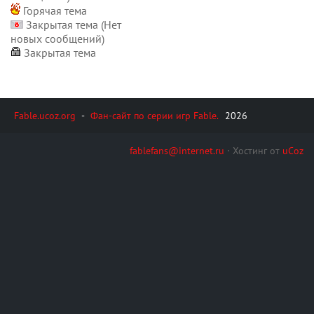
Горячая тема
Закрытая тема (Нет
новых сообщений)
Закрытая тема
Fable.ucoz.org
-
Фан-сайт по серии игр Fable.
2026
fablefans@internet.ru
·
Хостинг от
uCoz