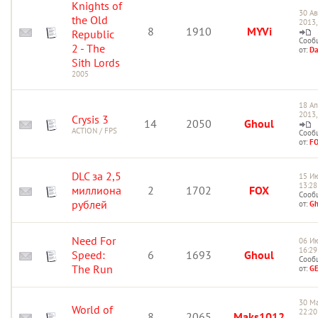
Knights of
30 Ав
the Old
2013,
8
1910
MYVi
Republic
Сооб
2 - The
от:
Da
Sith Lords
2005
18 А
2013,
Crysis 3
14
2050
Ghoul
ACTION / FPS
Сооб
от:
F
DLC за 2,5
15 Ию
13:28
миллиона
2
1702
FOX
Сооб
рублей
от:
Gh
Need For
06 Ию
16:29
Speed:
6
1693
Ghoul
Сооб
The Run
от:
G
30 Ма
World of
22:20
8
2065
Maks1012