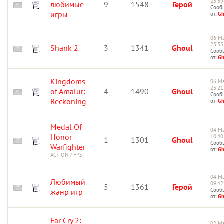
23:39
любимые
9
1548
Герой
Сооб
игры
от:
Gh
06 Ма
23:35
Shank 2
3
1341
Ghoul
Сооб
от:
Gh
Kingdoms
06 Ма
23:21
of Amalur:
4
1490
Ghoul
Сооб
Reckoning
от:
Gh
Medal Of
04 Ма
Honor
10:40
1
1301
Ghoul
Сооб
Warfighter
от:
Gh
ACTION / FPS
04 Ма
Любимый
09:42
5
1361
Герой
Сооб
жанр игр
от:
Gh
Far Cry 2:
02 Ма