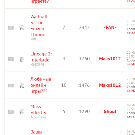
играете?
от:
A
WarCraft
28 Ма
3: The
15:11
7
2442
-FAN-
Frozen
Сооб
от:
A
Throne
2003
20 Ма
Lineage 2:
22:05
3
1760
Maks1012
Interlude
Сооб
от:
Ma
MMORPG
Любимые
20 Ма
22:03
онлайн
10
1476
Maks1012
Сооб
игры???
от:
Ma
08 Ма
Mass
22:55
5
1290
Ghoul
Effect 3
Сооб
от:
F
Action RPG
Ваши
06 Ма