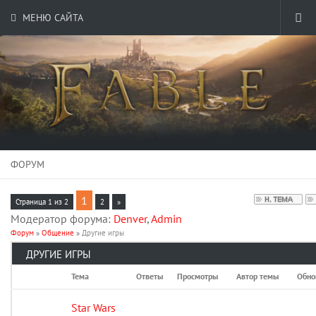
МЕНЮ САЙТА
ФОРУМ
1
Страница
1
из
2
2
»
Модератор форума:
Denver
,
Admin
Форум
»
Общение
»
Другие игры
ДРУГИЕ ИГРЫ
Тема
Ответы
Просмотры
Автор темы
Обно
Star Wars