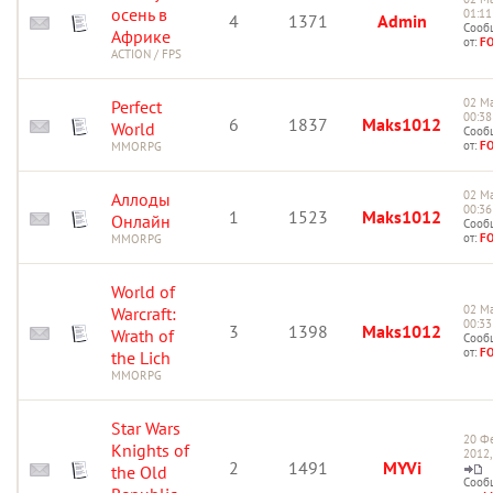
осень в
01:11
4
1371
Admin
Сооб
Африке
от:
F
ACTION / FPS
02 Ма
Perfect
00:38
6
1837
Maks1012
World
Сооб
от:
F
MMORPG
02 Ма
Аллоды
00:36
1
1523
Maks1012
Онлайн
Сооб
от:
F
MMORPG
World of
02 Ма
Warcraft:
00:33
3
1398
Maks1012
Wrath of
Сооб
от:
F
the Lich
MMORPG
Star Wars
20 Ф
Knights of
2012,
2
1491
MYVi
the Old
Сооб