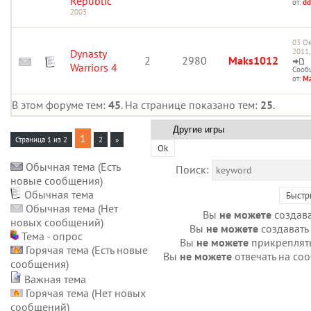
Republic
от:
dd
2003
03 Ок
Dynasty
2011,
2
2980
Maks1012
Warriors 4
Сооб
от:
Ma
В этом форуме тем:
45
. На странице показано тем:
25
.
1
Страница
1
из
2
2
»
Обычная тема (Есть
Поиск:
новые сообщения)
Обычная тема
Обычная тема (Нет
Вы
не можете
создава
новых сообщений)
Вы
не можете
создавать
Тема - опрос
Вы
не можете
прикреплят
Горячая тема (Есть новые
Вы
не можете
отвечать на со
сообщения)
Важная тема
Горячая тема (Нет новых
сообщений)