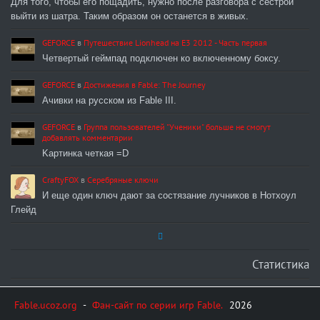
Для того, чтобы его пощадить, нужно после разговора с сестрой
выйти из шатра. Таким образом он останется в живых.
GEFORCE
в
Путешествие Lionhead на E3 2012 - Часть первая
Четвертый геймпад подключен ко включенному боксу.
GEFORCE
в
Достижения в Fable: The Journey
Ачивки на русском из Fable III.
GEFORCE
в
Группа пользователей "Ученики" больше не смогут
добавлять комментарии
Kартинка четкая =D
CraftyFOX
в
Серебряные ключи
И еще один ключ дают за состязание лучников в Нотхоул
Глейд
Статистика
Fable.ucoz.org
-
Фан-сайт по серии игр Fable.
2026