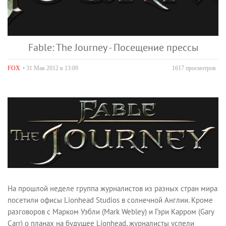
Fable: The Journey - Посещение прессы
FOX
• 31 Мая 2012 в 13:09
1617 просмотров
На прошлой неделе группа журналистов из разных стран мира
посетили офисы Lionhead Studios в солнечной Англии. Кроме
разговоров с Марком Уэбли (Mark Webley) и Гэри Карром (Gary
Carr) о планах на будущее Lionhead, журналисты успели