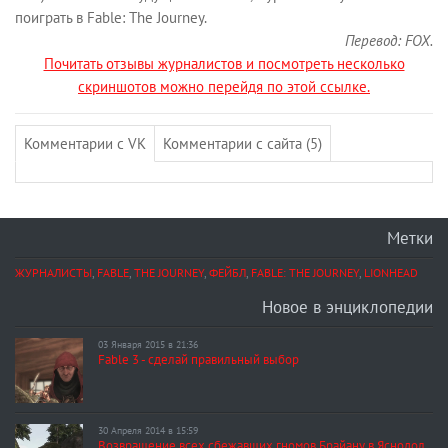
поиграть в Fable: The Journey.
Перевод: FOX.
Почитать отзывы журналистов и посмотреть несколько
скриншотов можно перейдя по этой ссылке.
Комментарии с VK
Комментарии с сайта (5)
Метки
ЖУРНАЛИСТЫ
,
FABLE
,
THE JOURNEY
,
ФЕЙБЛ
,
FABLE: THE JOURNEY
,
LIONHEAD
Новое в энциклопедии
03 Января 2015 в 21:36
Fable 3 - сделай правильный выбор
30 Апреля 2014 в 15:59
Возвращение всех сбежавших гномов Брайану в Яснодол