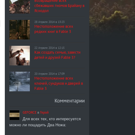
Возвращение всех
сбежавших гномов Брайану в
Яснодол
28 Апреля 2014 в 13:23
Местоположение всех
редких книг в Fable 3
22 Апреля 2014 в 12:15
Как создать семью, завести
детей и друзей Fable 3?
20 Апреля 2014 в 17:09
Местоположение всех
ключей, сундуков и дверей в
Fable 3
Комментарии
GEFORCE
в
Герой
Для всех тех, кто интересуется
можно ли пощадить Два Ножа: