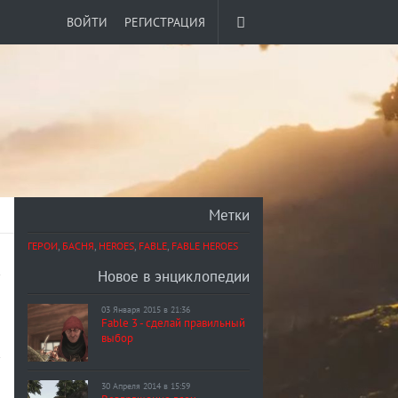
ВОЙТИ
РЕГИСТРАЦИЯ
Метки
ГЕРОИ
,
БАСНЯ
,
HEROES
,
FABLE
,
FABLE HEROES
Новое в энциклопедии
03 Января 2015 в 21:36
Fable 3 - сделай правильный
выбор
30 Апреля 2014 в 15:59