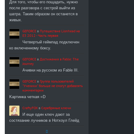
Для того, чтобы его пощадить, нужно
после разговора с сестрой выйти из
шатра. Таким образом он останется в
живых.
GEFORCE
в
Путешествие Lionhead на
E3 2012 - Часть первая
Четвертый геймпад подключен
ко включенному боксу.
GEFORCE
в
Достижения в Fable: The
Journey
Ачивки на русском из Fable III.
GEFORCE
в
Группа пользователей
"Ученики" больше не смогут добавлять
комментарии
Kартинка четкая =D
CraftyFOX
в
Серебряные ключи
И еще один ключ дают за
состязание лучников в Нотхоул Глейд