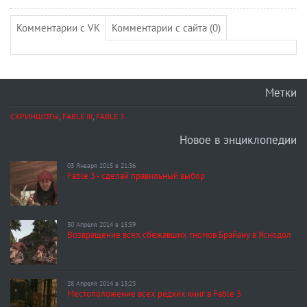
Комментарии с VK
Комментарии с сайта (0)
Метки
СКРИНШОТЫ
,
FABLE III
,
FABLE 3
Новое в энциклопедии
03 Января 2015 в 21:36
Fable 3 - сделай правильный выбор
30 Апреля 2014 в 15:59
Возвращение всех сбежавших гномов Брайану в Яснодол
28 Апреля 2014 в 13:23
Местоположение всех редких книг в Fable 3