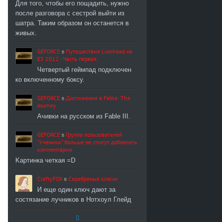
Для того, чтобы его пощадить, нужно
после разговора с сестрой выйти из
шатра. Таким образом он останется в
живых.
GEFORCE
в
Путешествие Lionhead на
E3 2012 - Часть первая
Четвертый геймпад подключен
ко включенному боксу.
GEFORCE
в
Достижения в Fable: The
Journey
Ачивки на русском из Fable III.
GEFORCE
в
Группа пользователей
"Ученики" больше не смогут добавлять
комментарии
Kартинка четкая =D
CraftyFOX
в
Серебряные ключи
И еще один ключ дают за
состязание лучников в Нотхоул Глейд