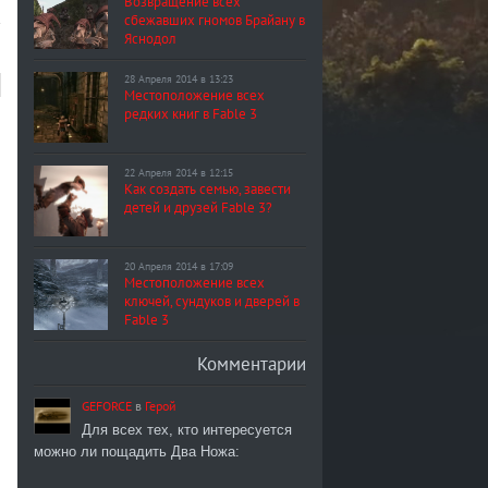
Возвращение всех
сбежавших гномов Брайану в
Яснодол
28 Апреля 2014 в 13:23
Местоположение всех
редких книг в Fable 3
22 Апреля 2014 в 12:15
Как создать семью, завести
детей и друзей Fable 3?
20 Апреля 2014 в 17:09
Местоположение всех
ключей, сундуков и дверей в
Fable 3
Комментарии
GEFORCE
в
Герой
Для всех тех, кто интересуется
можно ли пощадить Два Ножа: