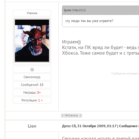
Quote
(
Maks1012
)
Ученик
cry люди так вы уже играете?
Играем))
Кстати, на ПК вряд ли будет - ведь
Хбокса. Тоже самое будет и с трет
Сообщение отредакт
Свиноморд
Сообщений:
15
Награды:
0
+
Репутация:
1
+
Lion
Дата: Сб, 31 Октября 2009, 01:17 | Сообщение
Сегодня начала играть в третий раз