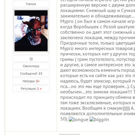
Ученик
расширенную версию с двумя доп
локациями: Снежный шар и Сучков
занимательно и обнадеживающе...
Мурго ( он был в самом начале игры
когда Воробышек с Розой шкатулку 
собственно он дает этот снежный 
заключена локация, между прочим
Призрачные топи, только цветущий
Мурго много интересных товаров
прически, которых нет у других то
гримы ( грим пустотелого, потусто
и другие, а самое интересное это 
Свиноморд
дают возможность изменить пород
Сообщений:
15
которые есть на сайте как раз это 
надеюсь, будет эликсир, который 
Награды:
0
+
пса...но это мы еще проверим...). 
Репутация:
1
+
необычен...это зимняя локация!!! 
происходит по принципу обмена 
там тоже эксклюзивные, которых н
локациях. Вообщем я смакую)))))) А.
появляются дополнительные ачивк
50).