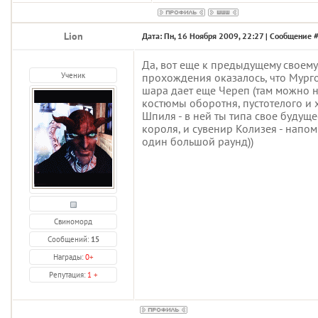
Lion
Дата: Пн, 16 Ноября 2009, 22:27 | Сообщение 
Да, вот еще к предыдущему своему 
Ученик
прохождения оказалось, что Мур
шара дает еще Череп (там можно 
костюмы оборотня, пустотелого и х
Шпиля - в ней ты типа свое будущ
короля, и сувенир Колизея - напо
один большой раунд))
Свиноморд
Сообщений:
15
Награды:
0
+
Репутация:
1
+