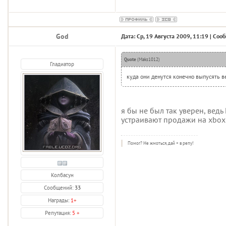
God
Дата: Ср, 19 Августа 2009, 11:19 | Со
Quote
(
Maks1012
)
Гладиатор
куда они денутся конечно выпусять в
я бы не был так уверен, ведь
устраивают продажи на xbo
Помог? Не жмоться, дай + в репу!
Колбасун
Сообщений:
33
Награды:
1
+
Репутация:
5
+