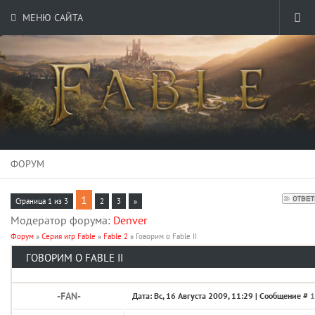
МЕНЮ САЙТА
ФОРУМ
1
Страница
1
из
3
2
3
»
Модератор форума:
Denver
Форум
»
Серия игр Fable
»
Fable 2
»
Говорим о Fable II
ГОВОРИМ О FABLE II
-FAN-
Дата: Вс, 16 Августа 2009, 11:29 | Сообщение #
1