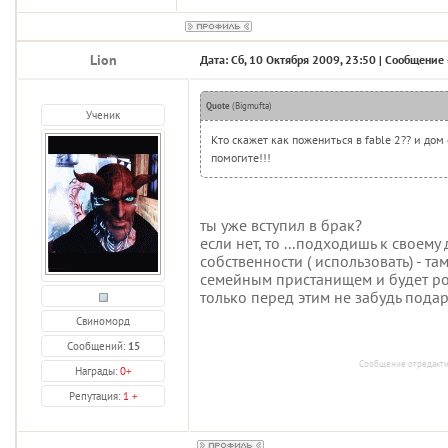
Lion
Дата: Сб, 10 Октября 2009, 23:50 | Сообщение
Quote
(
Bigmufta
)
Ученик
Кто скажет как пожениться в fable 2?? и дом
помогите!!!
ты уже вступил в брак?
если нет, то ...подходишь к своему
собственности ( использовать) - там
семейным пристанищем и будет ро
только перед этим не забудь подар
Свиноморд
Сообщений:
15
Сообщение отредакт
Награды:
0
+
Репутация:
1
+