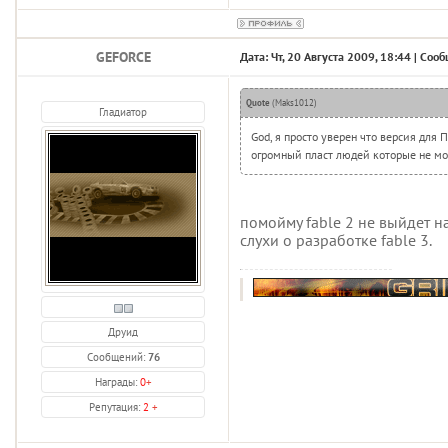
GEFORCE
Дата: Чт, 20 Августа 2009, 18:44 | Со
Quote
(
Maks1012
)
Гладиатор
God, я просто уверен что версия для П
огромный пласт людей которые не мо
помойму fable 2 не выйдет на
слухи о разработке fable 3.
Друид
Сообщений:
76
Награды:
0
+
Репутация:
2
+