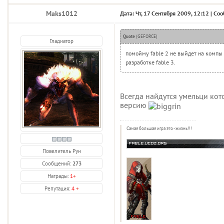
Maks1012
Дата: Чт, 17 Сентября 2009, 12:12 | С
Quote
(
GEFORCE
)
Гладиатор
помойму fable 2 не выйдет на компы т
разработке fable 3.
Всегда найдутся умельци ко
версию
Самая большая игра это - жизнь!!!
Повелитель Рун
Сообщений:
273
Награды:
1
+
Репутация:
4
+