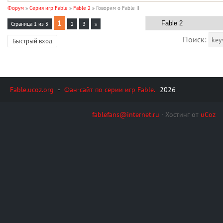
Форум
»
Серия игр Fable
»
Fable 2
»
Говорим о Fable II
1
Страница
1
из
3
2
3
»
Поиск:
Fable.ucoz.org
-
Фан-сайт по серии игр Fable.
2026
fablefans@internet.ru
·
Хостинг от
uCoz