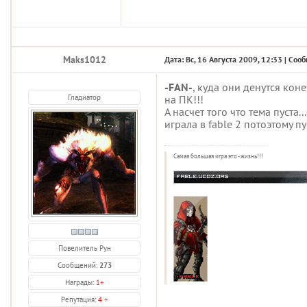
Maks1012
Дата: Вс, 16 Августа 2009, 12:33 | Со
-FAN-
, куда они денутся кон
Гладиатор
на ПК!!!
А насчет того что тема пуста
играла в fable 2 потоэтому п
Самая большая игра это - жизнь!!!
Повелитель Рун
Сообщений:
273
Награды:
1
+
Репутация:
4
+