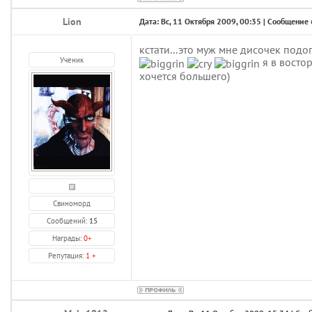
Lion
Дата: Вс, 11 Октября 2009, 00:35 | Сообщение
кстати...это муж мне дисочек подог
Ученик
я в востор
хочется большего)
Свиноморд
Сообщений:
15
Награды:
0
+
Репутация:
1
+